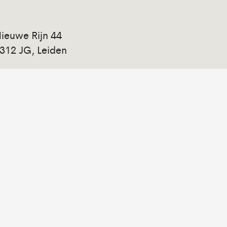
ieuwe Rijn 44
312 JG, Leiden
insdag tot zaterdag 10.00-17.30
ondag 12.00-17.00
nfo@studioalter.nl