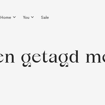
Home
You
Sale
en getagd m