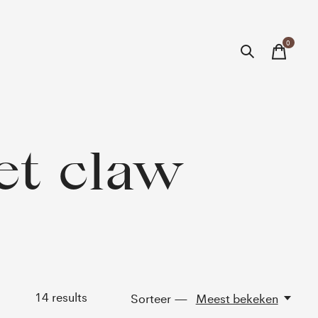
0
items
et claw
14
results
Sorteer —
Meest bekeken