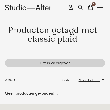
0
items
Producten getagd met
classic plaid
Filters weergeven
0
result
Sorteer —
Meest bekeken
Geen producten gevonden!...