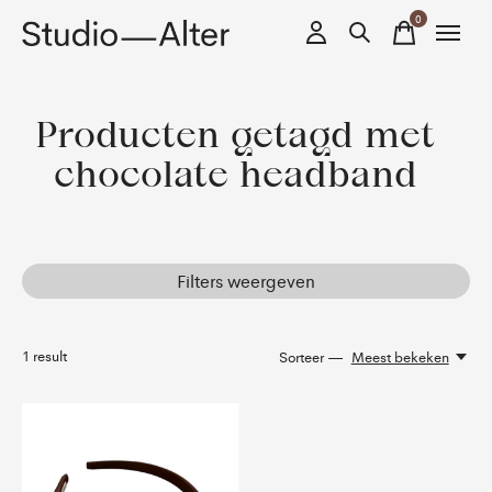
0
items
Producten getagd met
chocolate headband
Filters weergeven
1
result
Sorteer —
Meest bekeken