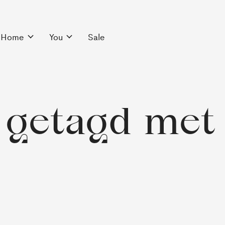
Home
You
Sale
 getagd met