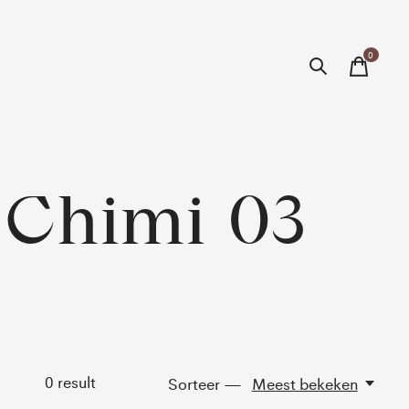
0
items
 Chimi 03
0
result
Sorteer —
Meest bekeken