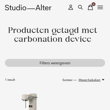
0
items
Producten getagd met
carbonation device
Filters weergeven
1
result
Sorteer —
Meest bekeken