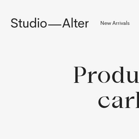
Rekening
New Arrivals
Produ
car