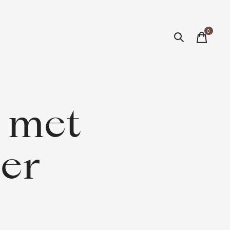
0
items
 met
er