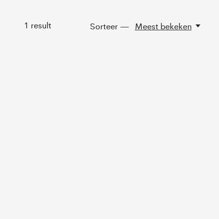
1
result
Sorteer —
Meest bekeken