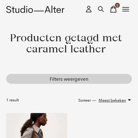
0
items
Producten getagd met
caramel leather
Filters weergeven
1
result
Sorteer —
Meest bekeken