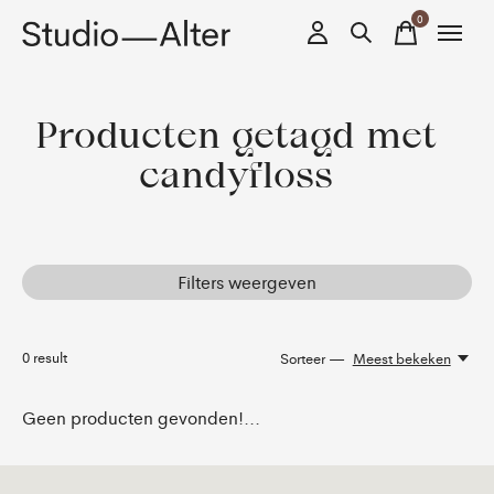
0
items
Producten getagd met
candyfloss
Filters weergeven
0
result
Sorteer —
Meest bekeken
Geen producten gevonden!...