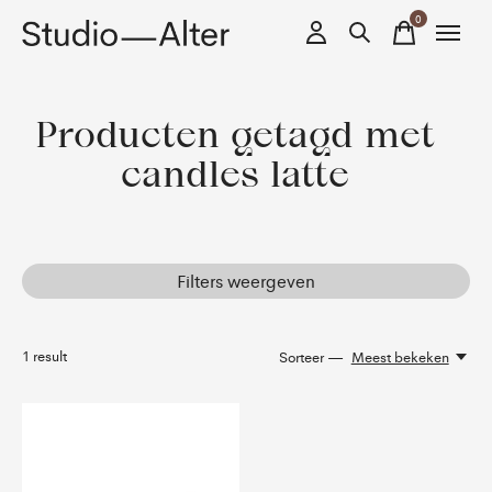
0
items
Producten getagd met
candles latte
Filters weergeven
1
result
Sorteer —
Meest bekeken