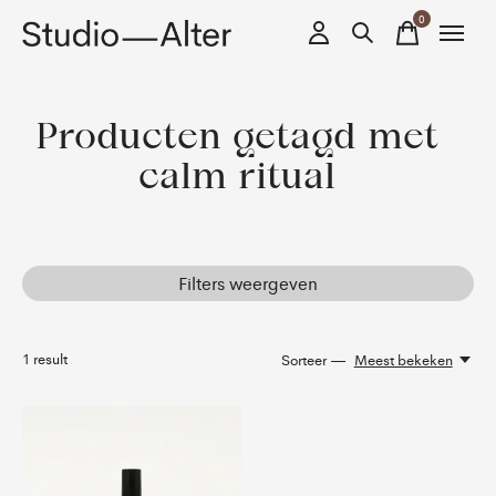
0
items
Producten getagd met
calm ritual
Filters weergeven
1
result
Sorteer —
Meest bekeken