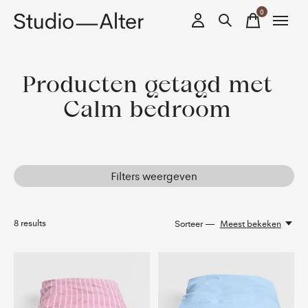
0
items
Producten getagd met
Calm bedroom
Filters weergeven
8
results
Sorteer —
Meest bekeken