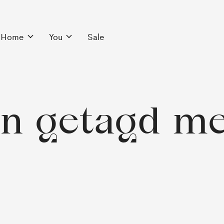
Home
You
Sale
n getagd me