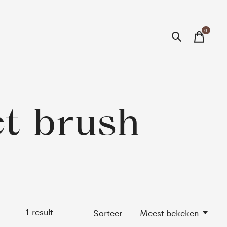
0
items
t brush
1
result
Sorteer —
Meest bekeken