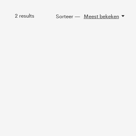
2
results
Sorteer —
Meest bekeken