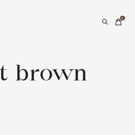
0
items
t brown