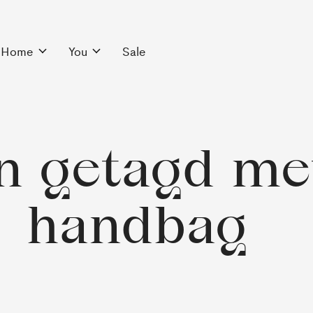
Home
You
Sale
n getagd me
handbag