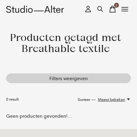
0
items
Producten getagd met
Breathable textile
Filters weergeven
0
result
Sorteer —
Meest bekeken
Geen producten gevonden!...