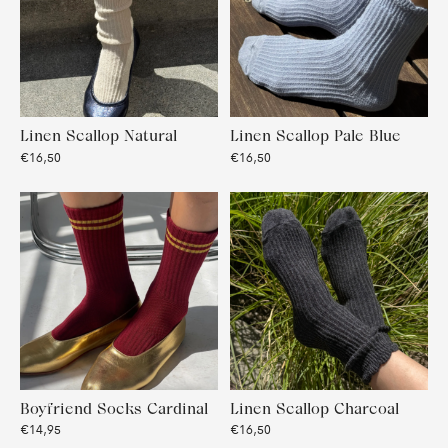
Linen Scallop Natural
Linen Scallop Pale Blue
€16,50
€16,50
Boyfriend Socks Cardinal
Linen Scallop Charcoal
€14,95
€16,50