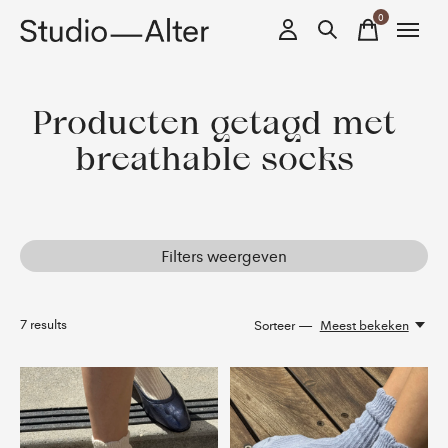
0
items
Producten getagd met
breathable socks
Filters weergeven
7
results
Sorteer —
Meest bekeken