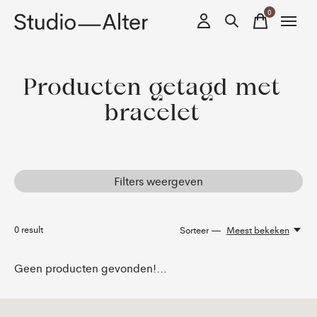
0
items
Producten getagd met
bracelet
Filters weergeven
0
result
Sorteer —
Meest bekeken
Geen producten gevonden!...