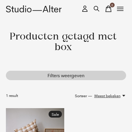
0
items
Producten getagd met
box
Filters weergeven
1
result
Sorteer —
Meest bekeken
Sale