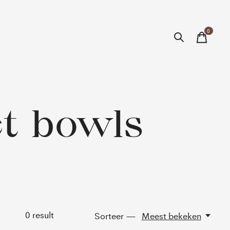
0
items
t bowls
0
result
Sorteer —
Meest bekeken