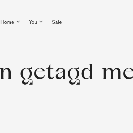
Home
You
Sale
n getagd me