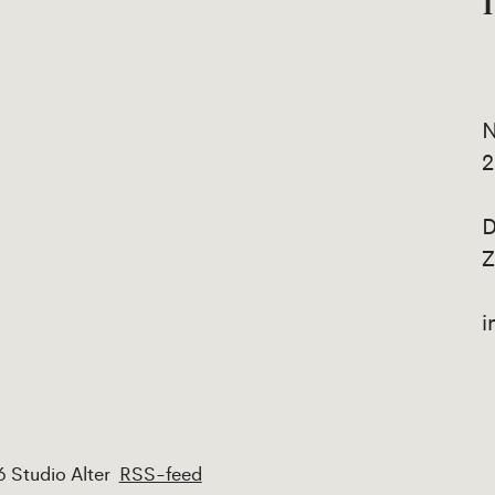
N
2
D
Z
i
 Studio Alter
RSS-feed