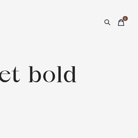
0
items
et bold