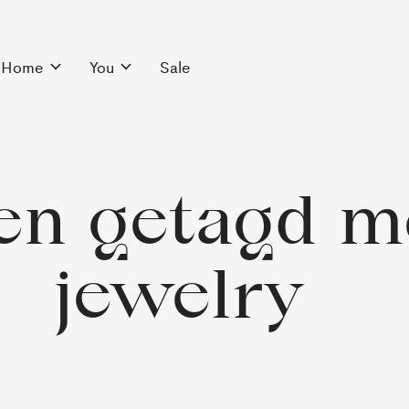
Home
You
Sale
en getagd m
jewelry