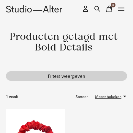
0
items
Producten getagd met
Bold Details
Filters weergeven
1
result
Sorteer —
Meest bekeken