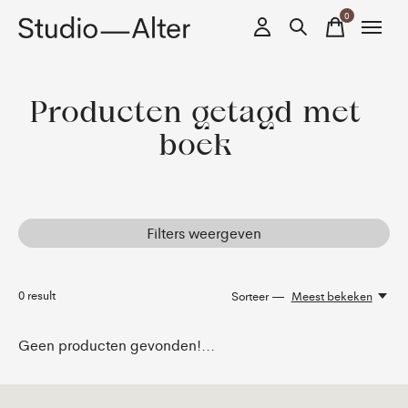
0
items
Producten getagd met
boek
Filters weergeven
0
result
Sorteer —
Meest bekeken
Geen producten gevonden!...