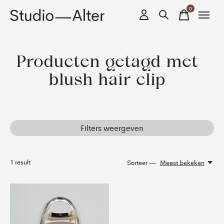
0
items
Producten getagd met
blush hair clip
Filters weergeven
1
result
Sorteer —
Meest bekeken