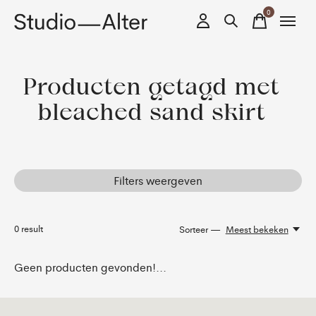
0
items
Producten getagd met
bleached sand skirt
Filters weergeven
0
result
Sorteer —
Meest bekeken
Geen producten gevonden!...