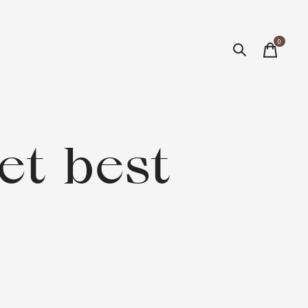
0
items
et best