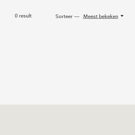
0
result
Sorteer —
Meest bekeken