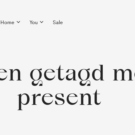
Home
You
Sale
en getagd m
present