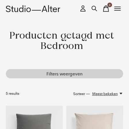
0
items
Producten getagd met
Bedroom
Filters weergeven
5
results
Sorteer —
Meest bekeken