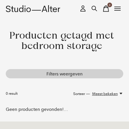
0
items
Producten getagd met
bedroom storage
Filters weergeven
0
result
Sorteer —
Meest bekeken
Geen producten gevonden!...