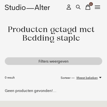
0
items
Producten getagd met
Bedding staple
Filters weergeven
0
result
Sorteer —
Meest bekeken
Geen producten gevonden!...