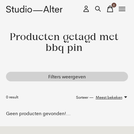
0
items
Producten getagd met
bbq pin
Filters weergeven
0
result
Sorteer —
Meest bekeken
Geen producten gevonden!...