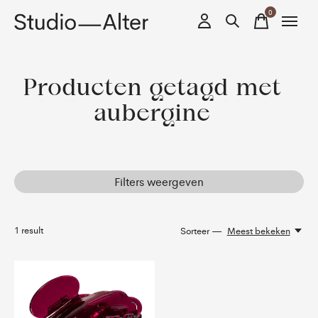
0
items
Producten getagd met
aubergine
Filters weergeven
1
result
Sorteer —
Meest bekeken