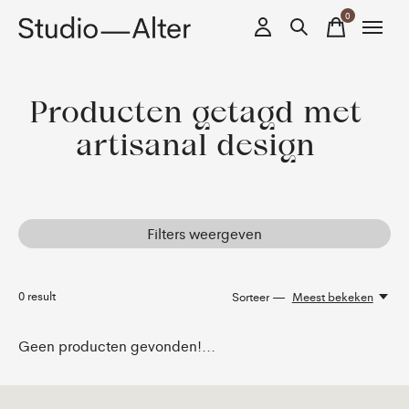
0
items
Producten getagd met
artisanal design
Filters weergeven
0
result
Sorteer —
Meest bekeken
Geen producten gevonden!...