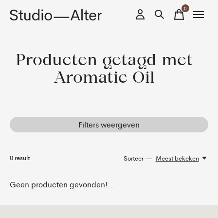
0
items
Producten getagd met
Aromatic Oil
Filters weergeven
0
result
Sorteer —
Meest bekeken
Geen producten gevonden!...