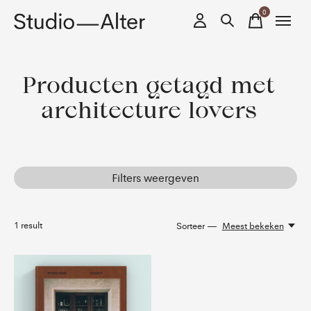
0
items
Producten getagd met
architecture lovers
Filters weergeven
1
result
Sorteer —
Meest bekeken