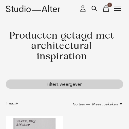
0
items
Producten getagd met
architectural
inspiration
Filters weergeven
1
result
Sorteer —
Meest bekeken