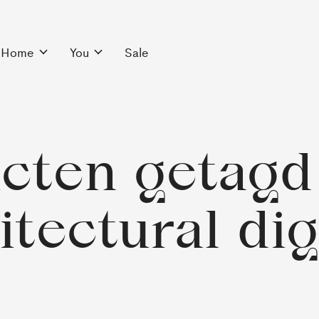
Home
You
Sale
cten getagd
itectural di