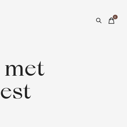
0
items
 met
gest