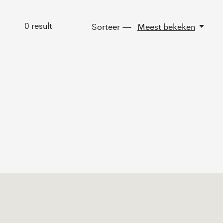
0
result
Sorteer —
Meest bekeken