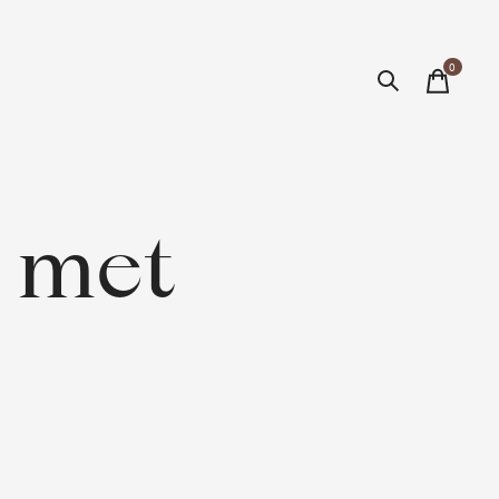
0
items
 met