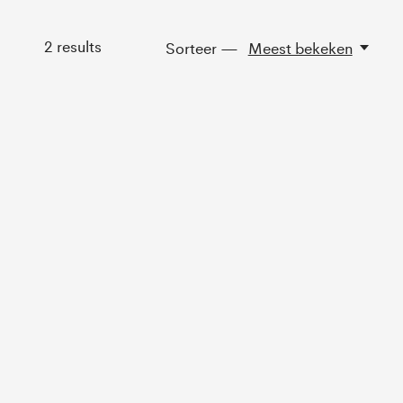
2
results
Sorteer —
Meest bekeken