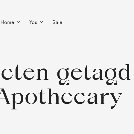
Home
You
Sale
cten getagd
Apothecary