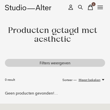
0
items
Producten getagd met
aesthetic
Filters weergeven
0
result
Sorteer —
Meest bekeken
Geen producten gevonden!...