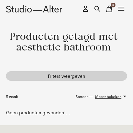
0
items
Producten getagd met
aesthetic bathroom
Filters weergeven
0
result
Sorteer —
Meest bekeken
Geen producten gevonden!...