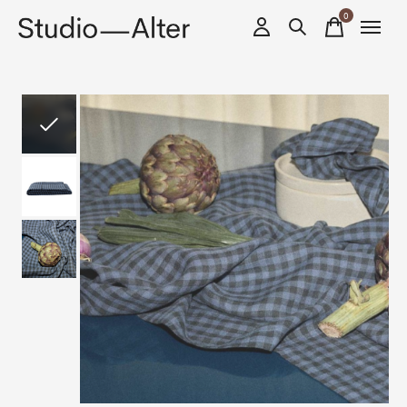
0
items
Slideshow Items