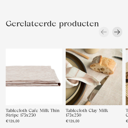
Gerelateerde producten
Carousel items
Tablecloth Cafe Milk Thin
Tablecloth Clay Milk
Stripe 175x250
175x250
C
€125,00
€125,00
€