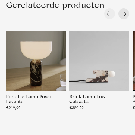
Gerelateerde producten
Carousel items
Portable Lamp Rosso
Brick Lamp Low
P
Levanto
Calacatta
S
€219,00
€329,00
€