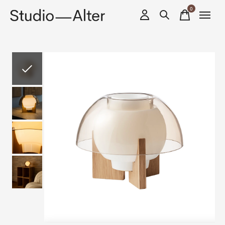
0
items
Slideshow Items