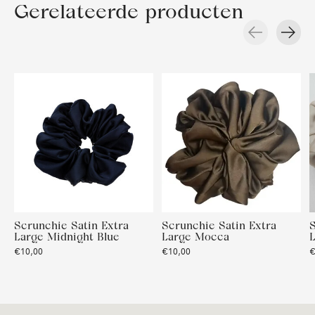
Gerelateerde producten
Carousel items
Scrunchie Satin Extra
Scrunchie Satin Extra
S
Large Midnight Blue
Large Mocca
€10,00
€10,00
€