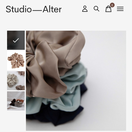
0
items
Slideshow Items