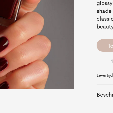
glossy
shade 
classi
beauty
T
Aantal
Levertij
Beschr