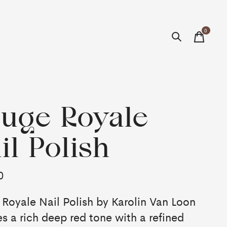
0
items
uge Royale
il Polish
0
Royale Nail Polish by Karolin Van Loon
es a rich deep red tone with a refined