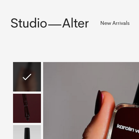
Rekening
New Arrivals
Slideshow Items