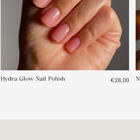
Hydra Glow Nail Polish
N
€28,00