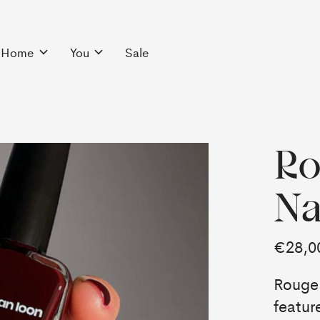
Home
You
Sale
Ro
Na
€28,0
Rouge 
featur