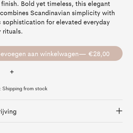
 finish. Bold yet timeless, this elegant
combines Scandinavian simplicity with
c sophistication for elevated everyday
 rituals.
oevoegen aan winkelwagen
— €28,00
:
d: Shipping from stock
ijving