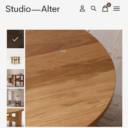
0
items
Slideshow Items