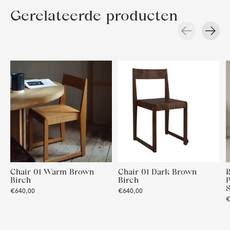
Gerelateerde producten
Carousel items
Chair 01 Warm Brown
Chair 01 Dark Brown
R
Birch
Birch
S
€640,00
€640,00
€