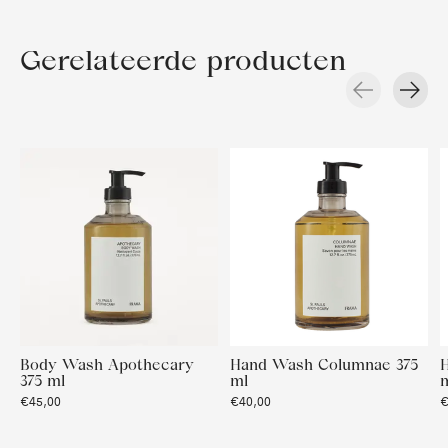
Gerelateerde producten
Carousel items
Body Wash Apothecary
Hand Wash Columnae 375
H
375 ml
ml
€45,00
€40,00
€