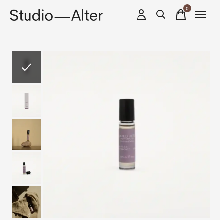
0
items
Slideshow Items