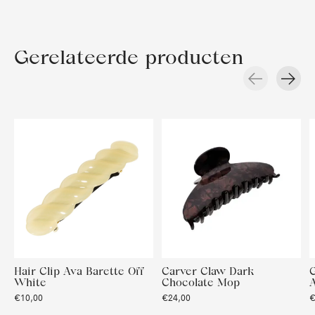
Gerelateerde producten
Carousel items
Hair Clip Ava Barette Off
Carver Claw Dark
G
White
Chocolate Mop
€10,00
€24,00
€