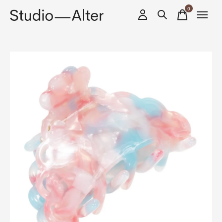
0
items
Slideshow Items