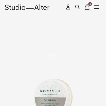
0
items
Slideshow Items