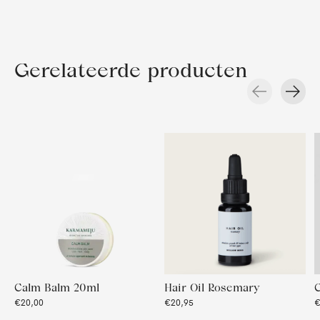
Gerelateerde producten
Carousel items
Calm Balm 20ml
Hair Oil Rosemary
C
€20,00
€20,95
€