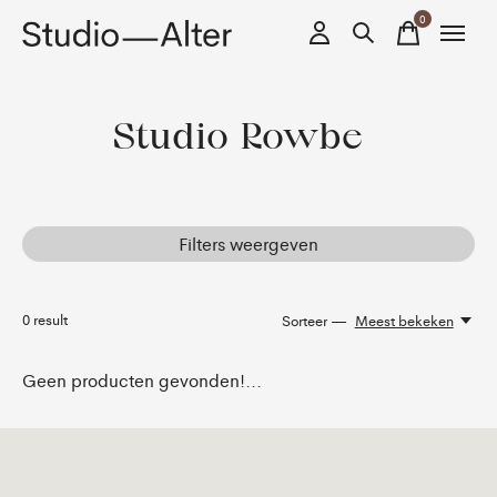
0
items
Studio Rowbe
Filters weergeven
0
result
Sorteer —
Meest bekeken
Geen producten gevonden!...