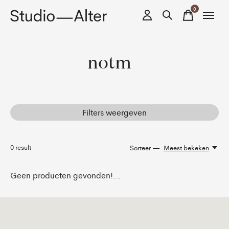
0
items
notm
Filters weergeven
0
result
Sorteer —
Meest bekeken
Geen producten gevonden!...