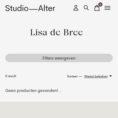
0
items
Lisa de Bree
Filters weergeven
0
result
Sorteer —
Meest bekeken
Geen producten gevonden!...