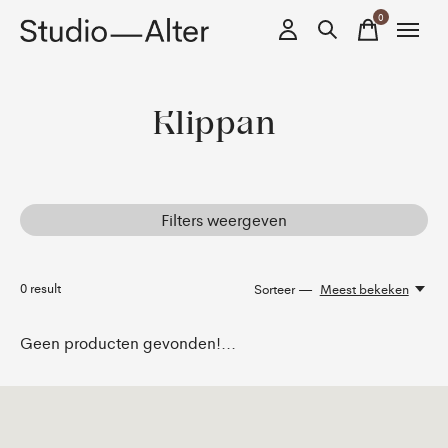
0
items
Klippan
Filters weergeven
0
result
Sorteer —
Meest bekeken
Geen producten gevonden!...