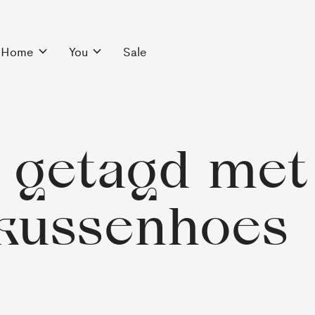
Home
You
Sale
 getagd met
kussenhoes