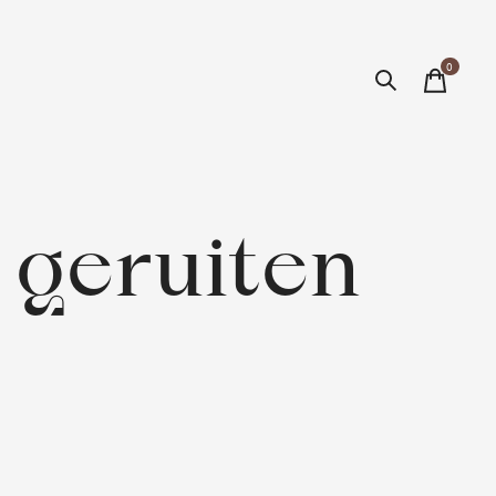
0
items
 geruiten