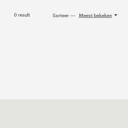
0
result
Sorteer —
Meest bekeken